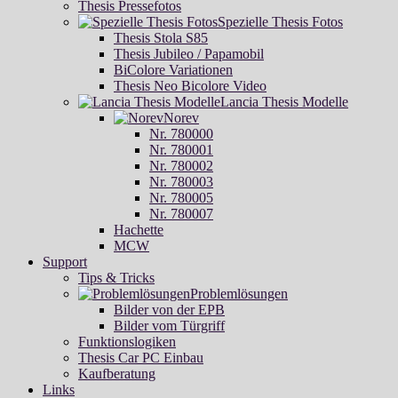
Thesis Pressefotos
Spezielle Thesis Fotos
Thesis Stola S85
Thesis Jubileo / Papamobil
BiColore Variationen
Thesis Neo Bicolore Video
Lancia Thesis Modelle
Norev
Nr. 780000
Nr. 780001
Nr. 780002
Nr. 780003
Nr. 780005
Nr. 780007
Hachette
MCW
Support
Tips & Tricks
Problemlösungen
Bilder von der EPB
Bilder vom Türgriff
Funktionslogiken
Thesis Car PC Einbau
Kaufberatung
Links