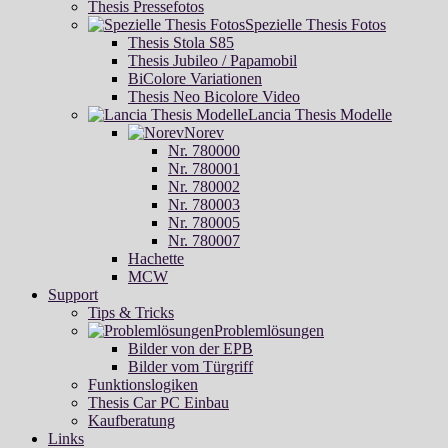
Thesis Pressefotos
Spezielle Thesis Fotos
Thesis Stola S85
Thesis Jubileo / Papamobil
BiColore Variationen
Thesis Neo Bicolore Video
Lancia Thesis Modelle
Norev
Nr. 780000
Nr. 780001
Nr. 780002
Nr. 780003
Nr. 780005
Nr. 780007
Hachette
MCW
Support
Tips & Tricks
Problemlösungen
Bilder von der EPB
Bilder vom Türgriff
Funktionslogiken
Thesis Car PC Einbau
Kaufberatung
Links