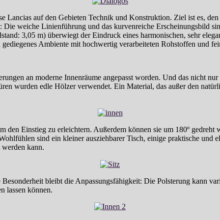
 Lancias auf den Gebieten Technik und Konstruktion. Ziel ist es, den
ich: Die weiche Linienführung und das kurvenreiche Erscheinungsbild
adstand: 3,05 m) überwiegt der Eindruck eines harmonischen, sehr ele
gediegenes Ambiente mit hochwertig verarbeiteten Rohstoffen und fein
erungen an moderne Innenräume angepasst worden. Und das nicht nur i
üren wurden edle Hölzer verwendet. Ein Material, das außer den natür
um den Einstieg zu erleichtern. Außerdem können sie um 180º gedreht
hlfühlen sind ein kleiner ausziehbarer Tisch, einige praktische und e
ht werden kann.
 Besonderheit bleibt die Anpassungsfähigkeit: Die Polsterung kann vari
en lassen können.