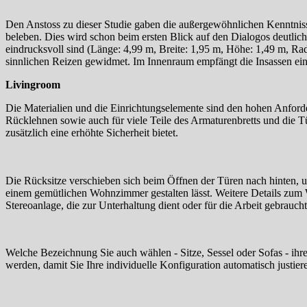
Den Anstoss zu dieser Studie gaben die außergewöhnlichen Kenntnisse
beleben. Dies wird schon beim ersten Blick auf den Dialogos deutl
eindrucksvoll sind (Länge: 4,99 m, Breite: 1,95 m, Höhe: 1,49 m, R
sinnlichen Reizen gewidmet. Im Innenraum empfängt die Insassen ein 
Livingroom
Die Materialien und die Einrichtungselemente sind den hohen Anford
Rücklehnen sowie auch für viele Teile des Armaturenbretts und die T
zusätzlich eine erhöhte Sicherheit bietet.
Die Rücksitze verschieben sich beim Öffnen der Türen nach hinten, 
einem gemütlichen Wohnzimmer gestalten lässt. Weitere Details zum Wo
Stereoanlage, die zur Unterhaltung dient oder für die Arbeit gebrauc
Welche Bezeichnung Sie auch wählen - Sitze, Sessel oder Sofas - ihre
werden, damit Sie Ihre individuelle Konfiguration automatisch justier