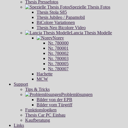
Thesis Pressefotos
Spezielle Thesis Fotos
Thesis Stola S85
Thesis Jubileo / Papamobil
BiColore Variationen
Thesis Neo Bicolore Video
Lancia Thesis Modelle
Norev
Nr. 780000
Nr. 780001
Nr. 780002
Nr. 780003
Nr. 780005
Nr. 780007
Hachette
MCW
Support
Tips & Tricks
Problemlösungen
Bilder von der EPB
Bilder vom Türgriff
Funktionslogiken
Thesis Car PC Einbau
Kaufberatung
Links