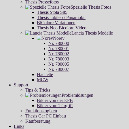
Thesis Pressefotos
Spezielle Thesis Fotos
Thesis Stola S85
Thesis Jubileo / Papamobil
BiColore Variationen
Thesis Neo Bicolore Video
Lancia Thesis Modelle
Norev
Nr. 780000
Nr. 780001
Nr. 780002
Nr. 780003
Nr. 780005
Nr. 780007
Hachette
MCW
Support
Tips & Tricks
Problemlösungen
Bilder von der EPB
Bilder vom Türgriff
Funktionslogiken
Thesis Car PC Einbau
Kaufberatung
Links