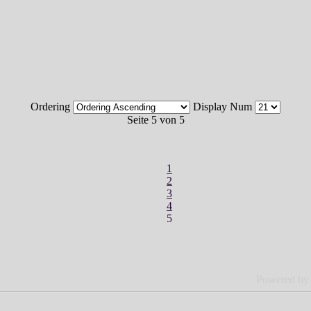
Ordering
Display Num
Seite 5 von 5
1
2
3
4
5
Powered b